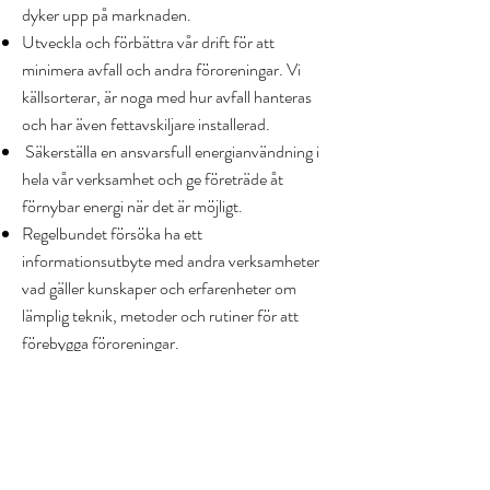
dyker upp på marknaden.
Utveckla och förbättra vår drift för att
minimera avfall och andra föroreningar. Vi
källsorterar, är noga med hur avfall hanteras
och har även fettavskiljare installerad.
Säkerställa en ansvarsfull energianvändning i
hela vår verksamhet och ge företräde åt
förnybar energi när det är möjligt.
Regelbundet försöka ha ett
informationsutbyte med andra verksamheter
vad gäller kunskaper och erfarenheter om
lämplig teknik, metoder och rutiner för att
förebygga föroreningar.
Uppfylla och överträffa alla tillämpliga krav.
Sträva efter att kontinuerligt förbättra Vovve
Lycka ABs miljöledningssystem.
Omgående rapportera alla problem i enlighet
med tillämpliga rapporteringskrav, utvärdera