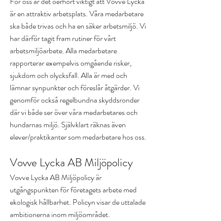
För oss är det oerhört viktigt att Vovve Lycka
är en attraktiv arbetsplats. Våra medarbetare
ska både trivas och ha en säker arbetsmiljö. Vi
har därför tagit fram rutiner för vårt
arbetsmiljöarbete.
Alla medarbetare
rapporterar exempelvis omgående risker,
sjukdom och olycksfall. Alla är med och
lämnar synpunkter och föreslår åtgärder. Vi
genomför också regelbundna skyddsronder
där vi både ser över våra medarbetares och
hundarnas miljö.
Självklart räknas även
elever/praktikanter som medarbetare hos oss.
Vovve Lycka AB Miljöpolicy
Vovve Lycka AB Miljöpolicy är
utgångspunkten för företagets arbete med
ekologisk hållbarhet. Policyn visar de uttalade
ambitionerna inom miljöområdet.