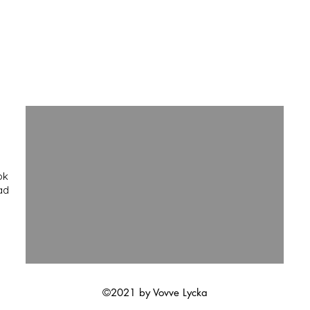
ok
ad
©2021 by Vovve Lycka